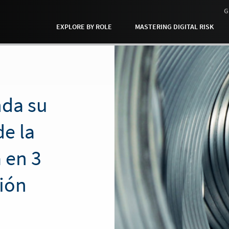
G
EXPLORE BY ROLE
MASTERING DIGITAL RISK
nda su
de la
 en 3
ción