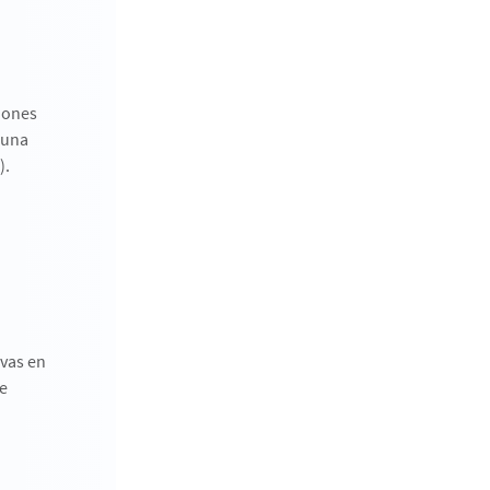
tiones
 una
).
ivas en
e