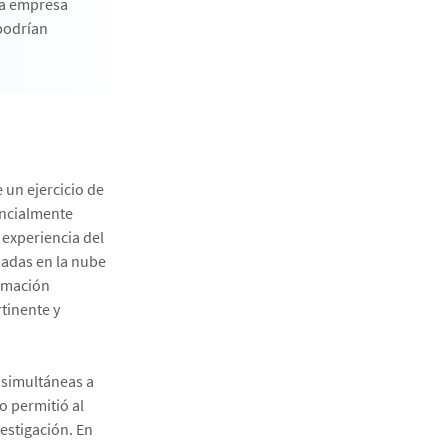
 la empresa
 podrían
 un ejercicio de
encialmente
 experiencia del
sadas en la nube
ormación
tinente y
o simultáneas a
lo permitió al
vestigación. En