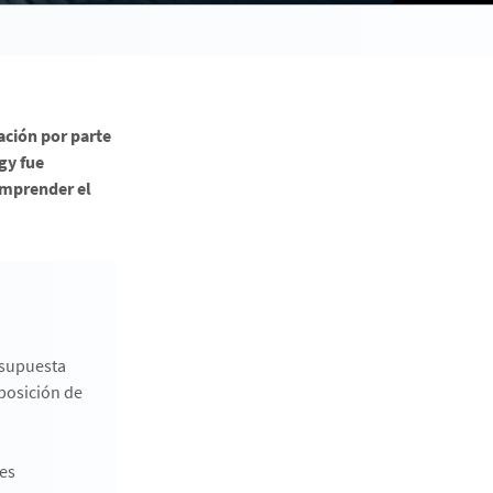
ación por parte
gy fue
omprender el
a supuesta
rposición de
des