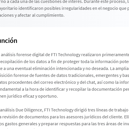
rno a cada una de las cuestiones de interés. Durante este proceso,
ayoritario identificaron posibles irregularidades en el negocio que
aciones y afectar al cumplimiento.
unción
 análisis forense digital de FTI Technology realizaron primeramente
recopilación de los datos a fin de proteger toda la información pot
te a una eventual eliminación intencionada y no deseada. La amplia
sición forense de fuentes de datos tradicionales, emergentes y ba
datos procedentes del correo electrónico y del chat, así como la inf
undamental a la hora de identificar y recopilar la documentación per
men jurídico eficaz y oportuno.
nálisis Due Diligence, FTI Technology dirigió tres líneas de trabaj
la revisión de documentos para los asesores jurídicos del cliente. El
los gastos generales y preparar respuestas para las tres áreas de in