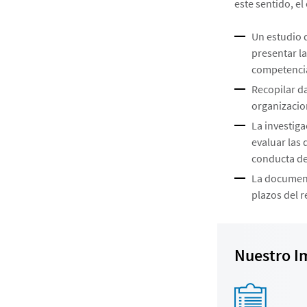
este sentido, e
Un estudio d
presentar l
competenci
Recopilar da
organizacio
La investiga
evaluar las
conducta de
La documenta
plazos del r
Nuestro I