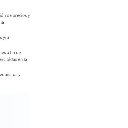
ión de precios y
 la
s y/u
es a fin de
rcibidas en la
equisitos y